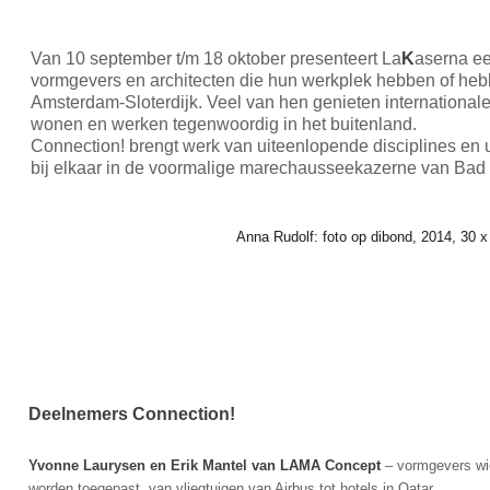
Van 10 september t/m 18 oktober presenteert La
K
aserna ee
vormgevers en architecten die hun werkplek hebben of heb
Amsterdam-Sloterdijk. Veel van hen genieten internation
wonen en werken tegenwoordig in het buitenland.
Connection! brengt werk van uiteenlopende disciplines en u
bij elkaar in de voormalige marechausseekazerne van Ba
Anna Rudolf: foto op dibond, 2014, 30 
Deelnemers Connection!
Yvonne Laurysen en Erik Mantel van LAMA Concept
– vormgevers wie
worden toegepast, van vliegtuigen van Airbus tot hotels in Qatar.