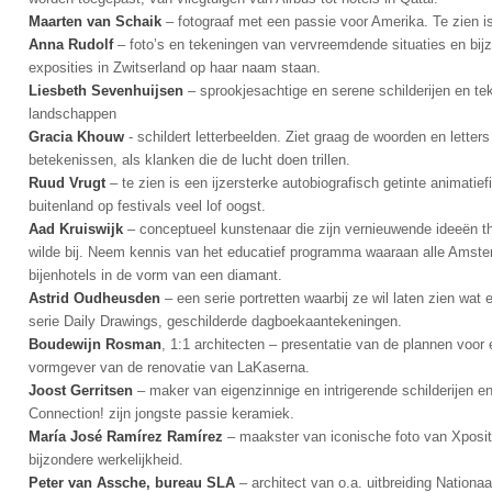
Maarten van Schaik
– fotograaf met een passie voor Amerika. Te zien is
Anna Rudolf
– foto’s en tekeningen van vervreemdende situaties en bij
exposities in Zwitserland op haar naam staan.
Liesbeth Sevenhuijsen
– sprookjesachtige en serene schilderijen en t
landschappen
Gracia Khouw
- schildert letterbeelden. Ziet graag de woorden en lette
betekenissen, als klanken die de lucht doen trillen.
Ruud Vrugt
– te zien is een ijzersterke autobiografisch getinte animatie
buitenland op festivals veel lof oogst.
Aad Kruiswijk
– conceptueel kunstenaar die zijn vernieuwende ideeën th
wilde bij. Neem kennis van het educatief programma waaraan alle Ams
bijenhotels in de vorm van een diamant.
Astrid Oudheusden
– een serie portretten waarbij ze wil laten zien wat
serie Daily Drawings, geschilderde dagboekaantekeningen.
Boudewijn Rosman
, 1:1 architecten – presentatie van de plannen voo
vormgever van de renovatie van LaKaserna.
Joost Gerritsen
– maker van eigenzinnige en intrigerende schilderijen en
Connection! zijn jongste passie keramiek.
María José Ramírez Ramírez
– maakster van iconische foto van Xposit
bijzondere werkelijkheid.
Peter van Assche, bureau SLA
– architect van o.a. uitbreiding Natio