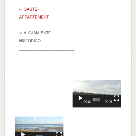
___________________________
⇐
GÄSTE-
APPARTEMENT
__________________________
⇐ ALOJAMIENTO
HISTÓRICO
__________________________
Video
Player
00:00
00:29
Video
Player