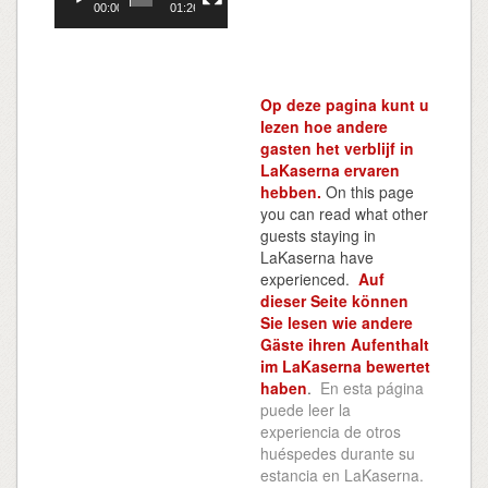
00:00
01:26
Op deze pagina kunt u
lezen hoe andere
gasten het verblijf in
LaKaserna ervaren
hebben.
On this page
you can read what other
guests staying in
LaKaserna have
experienced.
Auf
dieser Seite können
Sie lesen wie andere
Gäste ihren Aufenthalt
im LaKaserna bewertet
haben
.
En esta página
puede leer la
experiencia de otros
huéspedes durante su
estancia en LaKaserna.