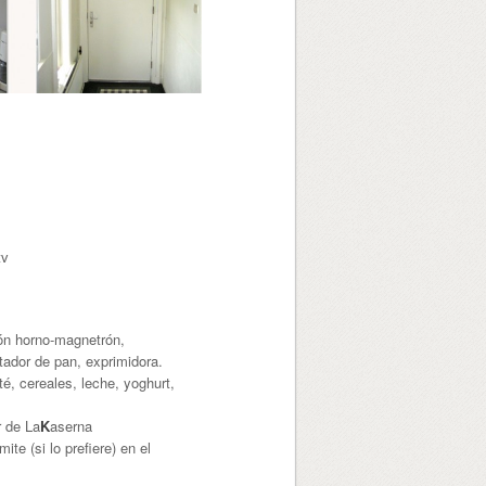
tv
ción horno-magnetrón,
stador de pan, exprimidora.
é, cereales, leche, yoghurt,
r de La
K
aserna
mite (si lo prefiere) en el