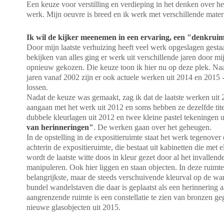
Een keuze voor verstilling en verdieping in het denken over h
werk. Mijn oeuvre is breed en ik werk met verschillende mater
Ik wil de kijker meenemen in een ervaring, een "denkruim
Door mijn laatste verhuizing heeft veel werk opgeslagen gestaa
bekijken van alles ging er werk uit verschillende jaren door mi
opnieuw gekozen. Die keuze toon ik hier nu op deze plek. Naa
jaren vanaf 2002 zijn er ook actuele werken uit 2014 en 2015 - h
lossen.
Nadat de keuze was gemaakt, zag ik dat de laatste werken uit
aangaan met het werk uit 2012 en soms hebben ze dezelfde titel
dubbele kleurlagen uit 2012 en twee kleine pastel tekeningen 
van herinneringen"
. De werken gaan over het geheugen.
In de opstelling in de expositieruimte staat het werk tegenover 
achterin de expositieruimte, die bestaat uit kabinetten die met 
wordt de laatste witte doos in kleur gezet door al het invallende 
manipuleren. Ook hier liggen en staan objecten. In deze ruimte 
belangrijkste, maar de steeds verschuivende kleurval op de wa
bundel wandelstaven die daar is geplaatst als een herinnering 
aangrenzende ruimte is een constellatie te zien van bronzen ge
nieuwe glasobjecten uit 2015.