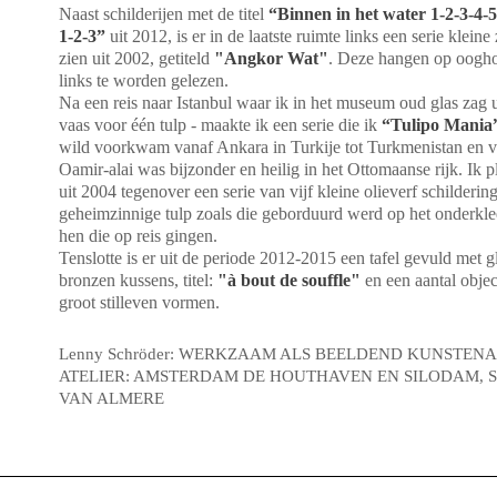
Naast schilderijen met de titel
“Binnen in het water 1-2-3-4-
1-2-3”
uit 2012, is er in de laatste ruimte links een serie kleine 
zien uit 2002, getiteld
"Angkor Wat"
. Deze hangen op oogho
links te worden gelezen.
Na een reis naar Istanbul waar ik in het museum oud glas zag u
vaas voor één tulp - maakte ik een serie die ik
“Tulipo Mania
wild voorkwam vanaf Ankara in Turkije tot Turkmenistan en ve
Oamir-alai was bijzonder en heilig in het Ottomaanse rijk. Ik 
uit 2004 tegenover een serie van vijf kleine olieverf schilderi
geheimzinnige tulp zoals die geborduurd werd op het onderkle
hen die op reis gingen.
Tenslotte is er uit de periode 2012-2015 een tafel gevuld met g
bronzen kussens, titel:
"à bout de souffle"
en een aantal objec
groot stilleven vormen.
Lenny Schröder: WERKZAAM ALS BEELDEND KUNSTENA
ATELIER: AMSTERDAM DE HOUTHAVEN EN SILODAM, SI
VAN ALMERE