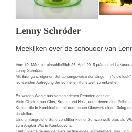
Lenny Schröder
Meekijken over de schouder van Len
Vom 19. März bis einschließlich 26. April 2015 präsentiert LaKaser
Lenny Schröder.
Mit ihrer ganz eigenen Betrachtungsweise der Dinge, im "slow look" 
lechzenden Aufregung der schnellen Kunstwelt zu entziehen.
Es werden Werke aus verschiedenen Perioden gezeigt:
Viele Objekte aus Glas, Bronze und Holz, unter denen eine Reihe 
Kreise, die in Kombination mit dem neuen Glaswerk einen Dialog de
darstellen.
Eine umfangreiche Serie verstillter kleiner Schwarzweißfotos als W
zum Angkor Wat in Kambodscha.
Fünf Ölgemälde aus der Perspektive eines Schwimmers, das Licht 