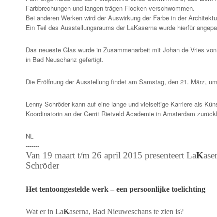
Farbbrechungen und langen trägen Flocken verschwommen.
Bei anderen Werken wird der Auswirkung der Farbe in der Architek
Ein Teil des Ausstellungsraums der LaKaserna wurde hierfür angepa
Das neueste Glas wurde in Zusammenarbeit mit Johan de Vries von
in Bad Neuschanz gefertigt.
Die Eröffnung der Ausstellung findet am Samstag, den 21. März, um 
Lenny Schröder kann auf eine lange und vielseitige Karriere als Kün
Koordinatorin an der Gerrit Rietveld Academie in Amsterdam zurück
NL
-------
Van 19 maart t/m 26 april 2015 presenteert La
K
ase
Schröder
Het tentoongestelde werk – een persoonlijke toelichting
Wat er in La
K
aserna, Bad Nieuweschans te zien is?