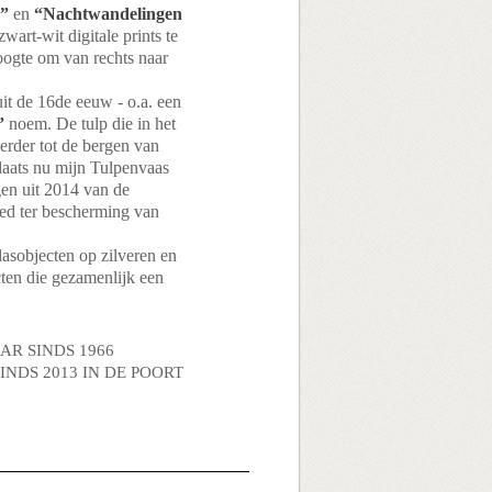
5”
en
“Nachtwandelingen
zwart-wit digitale prints te
ogte om van rechts naar
it de 16de eeuw - o.a. een
”
noem. De tulp die in het
rder tot de bergen van
plaats nu mijn Tulpenvaas
ngen uit 2014 van de
ed ter bescherming van
lasobjecten op zilveren en
ten die gezamenlijk een
AR SINDS 1966
NDS 2013 IN DE POORT