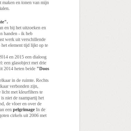
et maken en tonen van mijn
ialen.
te".
n en bij het uitzoeken en
jn handen - ik heb
st werk uit verschillende
et element tijd lijkt op te
 2014 en 2015 een dialoog
: een glasobject met drie
uit 2014 heten beide
"Doos
elkaar in de ruimte. Rechts
elkaar verbonden zijn,
licht met kleurfilters te
is niet de raampartij het
nd, de vloer en over de
aan een
pelgrimage
In de
goten cirkels uit 2006 met